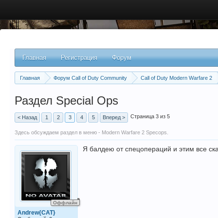
Главная
Регистрация
Форум
Главная
Форум Call of Duty Community
Call of Duty Modern Warfare 2
Раздел Special Ops
Страница 3 из 5
< Назад
1
2
3
4
5
Вперед >
Здесь обсуждаем раздел в меню - Modern Warfare 2 Specops.
Я балдею от спецопераций и этим все ск
Оффлайн
Andrew{CAT}