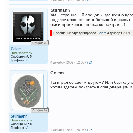
Sturmann
Хм... странно... Я спецопы, где нужно вд
подключался, где пинг большой и связь не
были приличные, но всеже поиграл. :)
Сообщение отредактировал
Golem
4 декабря 2009 -
Оффлайн
Golem
Пользователь
Сообщений: 5
7
Трофеев:
4 декабря 2009 - 12:03 /
#24
Golem
,
Ты играл со своим другом? Или был случ
хотим вдвоем поиграть в спецоперации и 
Оффлайн
Sturmann
Пользователь
Сообщений: 8
7
Трофеев:
4 декабря 2009 - 20:05 /
#25