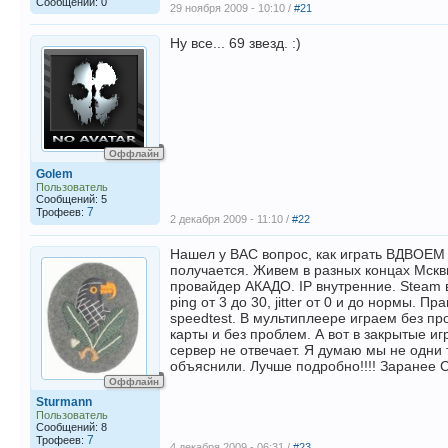
Сообщений: 0
29 ноября 2009 - 10:10 /
#21
Ну все... 69 звезд. :)
Оффлайн
Golem
Пользователь
Сообщений: 5
7
Трофеев:
2 декабря 2009 - 11:10 /
#22
Нашел у ВАС вопрос, как играть ВДВОЕ
получается. Живем в разных концах Мскв
провайдер АКАДО. IP внутренние. Steam в
ping от 3 до 30, jitter от 0 и до нормы. 
speedtest. В мультиплеере играем без пр
карты и без проблем. А вот в закрытые и
сервер не отвечает. Я думаю мы не одни 
объяснили. Лучше подробно!!!! Заранее
Оффлайн
Sturmann
Пользователь
Сообщений: 8
7
Трофеев:
4 декабря 2009 - 06:31 /
#23