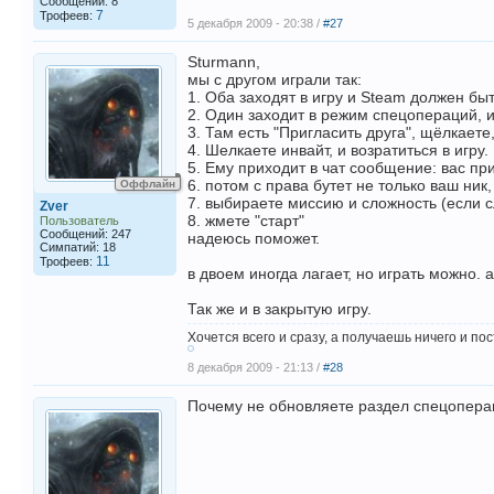
Сообщений: 8
7
Трофеев:
5 декабря 2009 - 20:38 /
#27
Sturmann,
мы с другом играли так:
1. Оба заходят в игру и Steam должен быт
2. Один заходит в режим спецопераций, и
3. Там есть "Пригласить друга", щёлкаете
4. Шелкаете инвайт, и возратиться в игру.
5. Ему приходит в чат сообщение: вас пр
6. потом с права бутет не только ваш ник, 
Оффлайн
7. выбираете миссию и сложность (если с
Zver
8. жмете "старт"
Пользователь
Сообщений: 247
надеюсь поможет.
Симпатий: 18
11
Трофеев:
в двоем иногда лагает, но играть можно. а
Так же и в закрытую игру.
Хочется всего и сразу, а получаешь ничего и по
8 декабря 2009 - 21:13 /
#28
Почему не обновляете раздел спецоперац