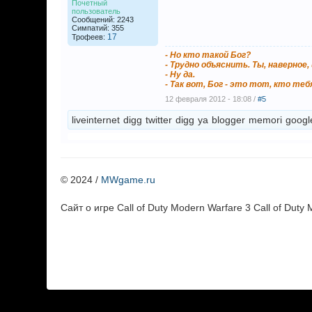
Почетный
пользователь
Сообщений: 2243
Симпатий: 355
17
Трофеев:
- Но кто такой Бог?
- Трудно объяснить. Ты, наверное
- Ну да.
- Так вот, Бог - это тот, кто т
12 февраля 2012 - 18:08 /
#5
liveinternet
digg
twitter
digg
ya
blogger
memori
googl
© 2024 /
MWgame.ru
Cайт о игре Call of Duty Modern Warfare 3 Call of Duty 