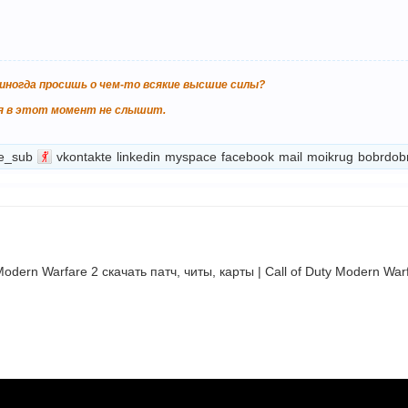
, иногда просишь о чем-то всякие высшие силы?
ебя в этот момент не слышит.
e_sub
vkontakte
linkedin
myspace
facebook
mail
moikrug
bobrdob
Modern Warfare 2 cкачать патч, читы, карты | Call of Duty Modern Warf