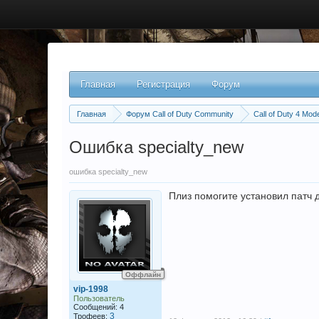
Главная
Регистрация
Форум
Главная
Форум Call of Duty Community
Call of Duty 4 Mod
Ошибка specialty_new
ошибка specialty_new
Плиз помогите установил патч д
Оффлайн
vip-1998
Пользователь
Сообщений: 4
3
Трофеев: