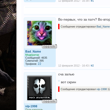
12 февраля 2012 - 16:39 /
#1
Во-первых, что за патч? Во-вто
Сообщение отредактировал
Bad_Name
Оффлайн
Bad_Name
Модератор
Сообщений: 4635
Симпатий: 395
22
Трофеев:
12 февраля 2012 - 16:43 /
#2
сча залью
вот скрин
Сообщение отредактировал
vip-1998
12
Оффлайн
vip-1998
Пользователь