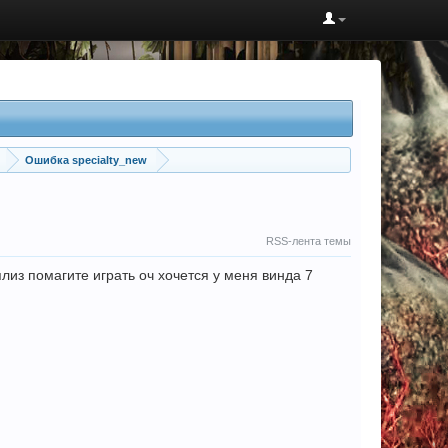
Ошибка specialty_new
RSS-лента темы
плиз помагите играть оч хочется у меня винда 7