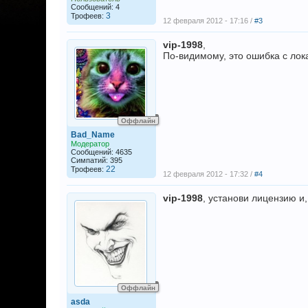
Сообщений: 4
3
Трофеев:
12 февраля 2012 - 17:16 /
#3
vip-1998
,
По-видимому, это ошибка с лок
Оффлайн
Bad_Name
Модератор
Сообщений: 4635
Симпатий: 395
22
Трофеев:
12 февраля 2012 - 17:32 /
#4
vip-1998
, установи лицензию и,
Оффлайн
asda