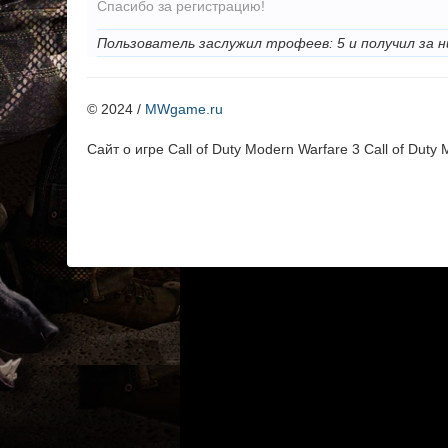
Спасибо за регистрацию!
Пользователь заслужил трофеев: 5 и получил за н
© 2024 /
MWgame.ru
Cайт о игре Call of Duty Modern Warfare 3 Call of Duty 