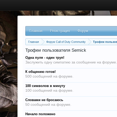
Главная
Регистрация
Форум
Главная
Форум Call of Duty Community
Трофеи пользов
Трофеи пользователя Semick
Одна пуля - один труп!
Заслужить одну симпатию за сообщение на форуме.
К общению готов!
500 сообщений на форуме.
100 символов в минуту
100 сообщений на форуме.
Словами не бросаюсь
50 сообщений на форуме.
Начало положено