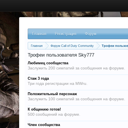
Главная
Регистрация
Форум
Главная
Форум Call of Duty Community
Трофеи пользов
Трофеи пользователя Sky777
Любимец сообщества
Заслужить 200 симпатий за сообщения на форуме.
Стаж 3 года
Три года регистрации на MWru.
Положительный персонаж
Заслужить 100 симпатий за сообщения на форуме.
К общению готов!
500 сообщений на форуме.
Член сообщества