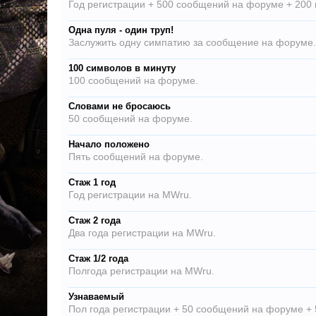
Год регистрации + 500 сообщений на форуме + 200 
Одна пуля - один труп!
Заслужить одну симпатию за сообщение на форуме.
100 символов в минуту
100 сообщений на форуме.
Словами не бросаюсь
50 сообщений на форуме.
Начало положено
Пять сообщений на форуме.
Стаж 1 год
Год регистрации на MWru.
Стаж 2 года
Два года регистрации на MWru.
Стаж 1/2 года
Полгода регистрации на MWru.
Узнаваемый
Пол года регистрации + 50 сообщений на форуме + 