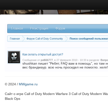
Главная
Регистрация
Форум
Главная
Форум Call of Duty Community
Поиск сообщений пользоват
Как селать открытый доступ?
Сообщение от
pol666777
, в 27 февраля 2010 - 10:33 в разделе:
Вопро
shushkan пишет "Ребят, FAQ вам в помощь", но там н
вес брандмаур. всю ночь просидел не помогло. хелп!!!!!
© 2024 /
MWgame.ru
Cайт о игре Call of Duty Modern Warfare 3 Call of Duty Modern Warf
Black Ops