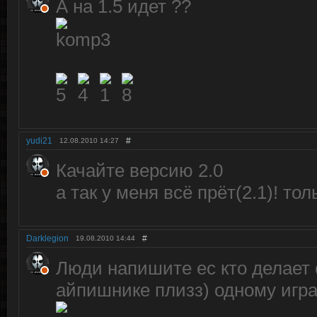
А на 1.5 идет ??
yudi21
#
12.08.2010
14:27
Качайте версию 2.0
а так у меня всё прёт(2.1)! тол
Darklegion
#
19.08.2010
14:44
Люди напишите ес кто делает 
айпишнике плизз) одному игра