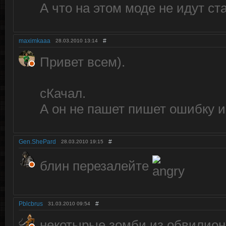
А что на этом моде не идут с
maximkaaa
#
28.03.2010
13:14
Привет всем).
сКачал.
А он не пашет пишет ошибку и
Gen.ShePard
#
28.03.2010
19:15
блин перезалейте
Pblcbrus
#
31.03.2010
09:54
некотырые зомби из обвилион