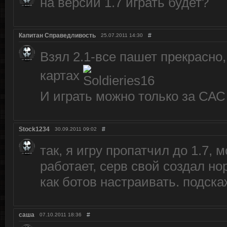
на версии 1.7 играть будет?
Капитан Справедливость
#
25.07.2011
14:30
Взял 2.1-все пашет прекрасно,
картах
И играть можно только за САС
Stock1234
#
30.09.2011
09:02
так, я игру пропатчил до 1.7, 
работает, серв свой создал но
как ботов настраивать. подск
саша
#
07.10.2011
18:36