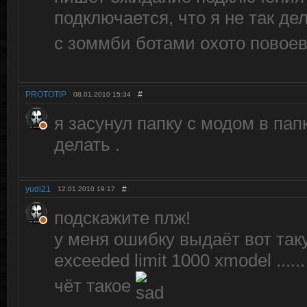
подключается, что я не так де
с зоммби ботами охото повоев
PROTOTIP
#
08.01.2010
15:34
я засунул папку с модом в пап
делать .
yudi21
#
12.01.2010
19:17
подскажите плж!
у меня ошибку выдаёт вот так
exceeded limit 1000 xmodel ......
чёт такое