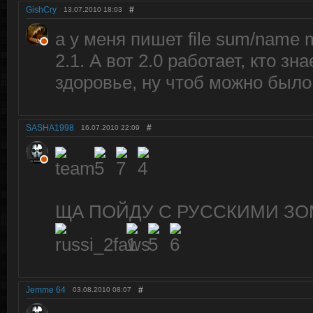
GishCry
#
13.07.2010
18:03
а у меня пишет file sum/name m
2.1. А вот 2.0 работает, кто зн
здоровье, ну чтоб можно было
SASHA1998
#
16.07.2010
22:09
ЩА ПОЙДУ С РУССКИМИ ЗО
Jemme 64
#
03.08.2010
08:07