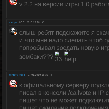
v 2.2 на версии игры 1.0 рабо
vasya
#
06.01.2010
15:26
слыш ребят подскажите я скач
и что мне надо сделать чтоб 
попробывал зосдать новую игр
зомбаки???
reznov the 1
#
07.01.2010
18:33
к офицальному серверу подклю
писал в консоли /callvote и IP
пишет что не может подключит
пишет ожидание подключения и