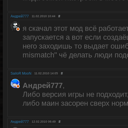
Андрей777
#
11.02.2010
10:44
я скачал этот мод всё работа
запускается а вот если создаё
него заходишь то выдает ошибк
mismatch" чё делать люди под
SailoR MooN
#
11.02.2010
14:05
Андрей777
,
Либо версия игры не подходит
либо маин засорен сверх нор
Андрей777
#
12.02.2010
06:49