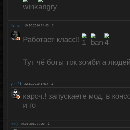
Temon
#
10.10.2010
04:43
Работает класс!!
Тут чё боты ток зомби а люде
yudi21
#
22.11.2010
17:14
кароч.! запускаете мод, в кон
и го
nek)
#
29.01.2011
09:20