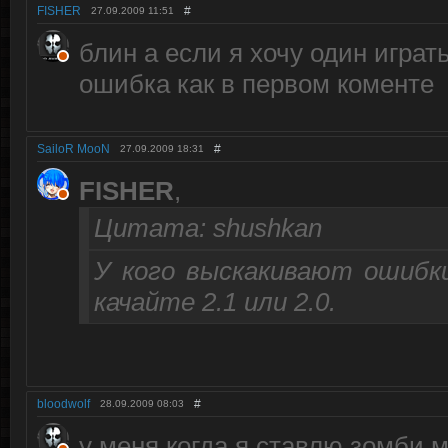
FISHER
#
27.09.2009
11:51
блин а если я хочу один играт
ошибка как в первом коменте
SailoR MooN
#
27.09.2009
18:31
FISHER
,
Цитата: shushkan
У кого выскакивают ошибки
качайте 2.1 или 2.0.
bloodwolf
#
28.09.2009
08:03
у меня когда я ставлю зомби 