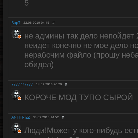
БарТ
#
22.08.2010
04:45
не админы так дело непойдет 2
неидет конечно не мое дело но
нерабочим файло (прошу неба
обидел)
7777777777
#
14.09.2010
20:20
КОРОЧЕ МОД ТУПО СЫРОЙ
ANTIFRIZZ
#
30.09.2010
14:52
Люди!Может у кого-нибудь ест