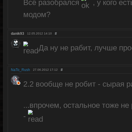
Всё разобрался
, у кого ес
модом?
danik93
#
12.05.2012
14:10
Да ну не рабит, лучше про
NaTo_Rush
#
27.06.2012
17:12
2.2 вообще не робит - сырая 
...впрочем, остальное тоже не 
-