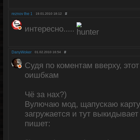
reznov the 1
#
19.01.2010
18:12
интересно.....
DanyWoker
#
01.02.2010
16:54
Судя по коментам вверху, этот
оишбкам
Чё за нах?)
Вулючаю мод, щапускаю карту,
загружается и тут выкидывает
пишет: