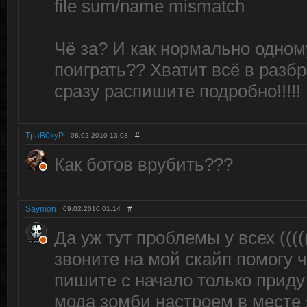
file sum/name mismatch
Чё за? И как нормально одном
поиграть?? Хватит всё в разбр
сразу распишите подробно!!!!!
TpaB0kyP
#
08.02.2010
13:08
Как ботов врубить???
Saymon
#
09.02.2010
01:14
Да уж тут проблемы у всех (((
звоните на мой скайп помогу 
пишите с начало только приду
мода зомби настроем в месте 