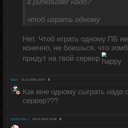
а punkbuster надо?
чтоб играть одному
Нет. Чтоб играть одному ПБ не
конечно, не боишься, что зом
придут на твой сервер
Mars
#
10.12.2009
18:57
Как мне одному сыграть надо
сервер???
reznov the 1
#
03.01.2010
15:48