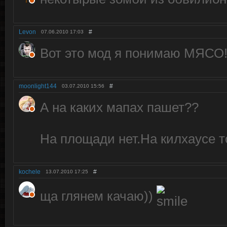
Levon
#
07.06.2010
17:03
Вот это мод я понимаю МЯСО!!
moonlight144
#
03.07.2010
15:56
А на каких мапах пашет??
На площади нет.На килхаусе т
kochele
#
13.07.2010
17:25
ща глянем качаю))