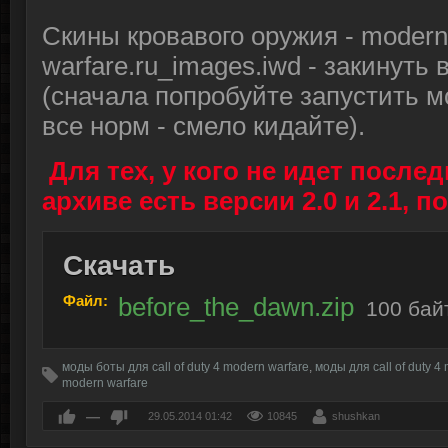
Скины кровавого оружия - modern
warfare.ru_images.iwd - закинуть 
(сначала попробуйте запустить м
все норм - смело кидайте).
Для тех, у кого не идет послед
архиве есть версии 2.0 и 2.1, п
Скачать
Файл:
before_the_dawn.zip
100 бай
моды боты для call of duty 4 modern warfare
,
моды для call of duty 4
modern warfare
—
29.05.2014
01:42
10845
shushkan