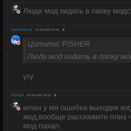
Люди мод кидать в папку мод
SailoR MooN
#
25.09.2009
15:41
Цитата: FISHER
Люди мод кидать в папку м
угу
FISHER
#
26.09.2009
19:12
млин у мя ошибка выходик ког
мод,вообще расскажите плиз ч
мод пахал.