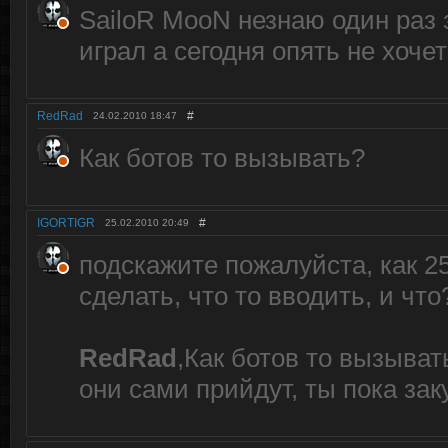
SailoR MooN незнаю один раз 
играл а сегодня опять не хоче
RedRad
#
24.02.2010
18:47
Как ботов то вызывать?
IGORTIGR
#
25.02.2010
20:49
подскажите пожалуйста, как 2
сделать, что то вводить, и что
RedRad
,Как ботов то вызыват
они сами прийдут, ты пока зак