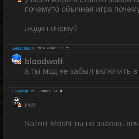
почемуто обычная игра почем
люди почему?
SailoR MooN
#
28.09.2009
10:37
bloodwolf
,
а ты мод не забыл включить 
bloodwolf
#
28.09.2009
13:34
нет
SailoR MooN ты не знаешь по