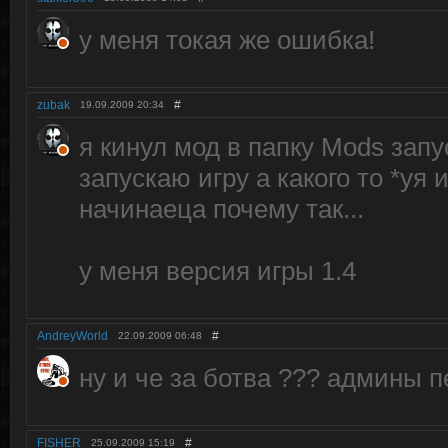
у меня токая же ошибка!
zubak
#
19.09.2009
20:34
я кинул мод в папку Mods зап
запускаю игру а какого то *уя
начинаеца почему так...
у меня версия игры 1.4
AndreyWorld
#
22.09.2009
06:48
ну и че за ботва ??? админы пе
FISHER
#
25.09.2009
15:19