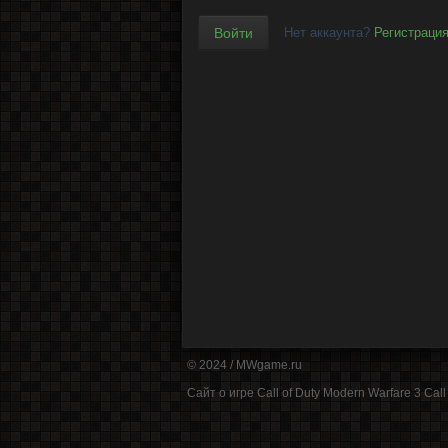
Нет аккаунта?
Регистраци
© 2024 /
MWgame.ru
Cайт о игре Call of Duty Modern Warfare 3 Call 