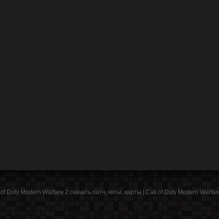
я
of Duty Modern Warfare 2 cкачать патч, читы, карты | Call of Duty Modern Warfare 